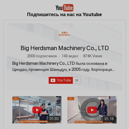
Подпишитесь на нас на Youtube
Big Herdsman Machinery Co., LTD
2000 подписчиков
•
143 видео
•
874K Views
Big Herdsman Machinery Co., LTD была основана в
Циндао, провинция Шаньдун, в 2005 году. Корпорация
занимается исследованием, проектированием и
производством продукции для животноводства и
птицеводства. Помимо производства и предложения
систем кормления, систем ниппельного поения,
систем вентиляции и охлаждения и систем контроля
окружающей среды, она также занимается
проектированием и строительством
модернизированных ферм для бройлеров, племенных
01:30
01:18
кур, несушек и свиней.