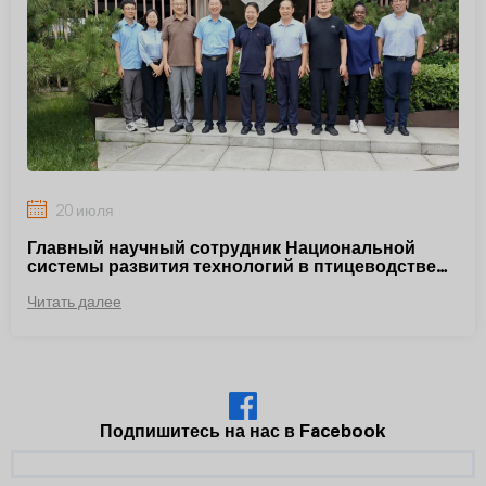
20 июля
Главный научный сотрудник Национальной
системы развития технологий в птицеводстве
Чжан Цзюньминь посетил крупных
Читать далее
животноводов для инспекции и обмена опытом.
Подпишитесь на нас в Facebook