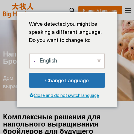
We've detected you might be
speaking a different language.
Do you want to change to:
Напольное Выращивание
Бройлеров
English
Дом
>
Птицеводство
>
Напольное
Change Language
выращивание бройлеров
Close and do not switch language
Комплексные решения для
напольного выращивания
бройлеров для будущего