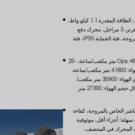
مروحة 50 بوصة، الطاقة المقدرة 1.1 كيلو واط،
380 فولت، 50 هرتز، 3 مراحل، محرك دفع
مباشر خاص بالمروحة، فئة الحماية IP55، فئة
حجم الهواء Opa: 46100 متر مكعب/ساعة، -25
باسكال حجم الهواء: 41800 متر مكعب/ساعة،
-50 باسكال حجم الهواء: 35900 متر مكعب/
ساعة، -75 باسكال حجم الهواء: 27300 متر
اشر الخاص بالمروحة، كفاءة
 سهلة؛ أجزاء أقل، موثوقية
ب المحرك في المنتصف،