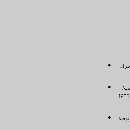
 50 هرتز، 3 مراحل، محرك
لهواء: 33700 متر مكعب/
كال حجم الهواء: 27800 متر مكعب/ساعة، -75 باسكال حجم الهواء: 19500
ثوقية