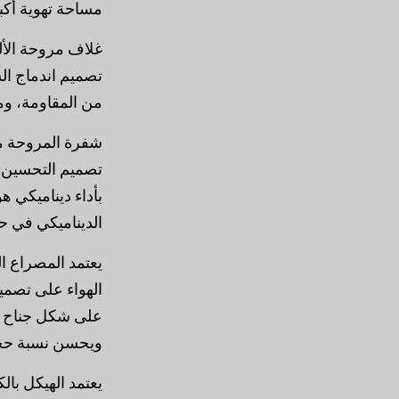
مساحة تهوية أكب
غلاف مروحة الألي
تصميم اندماج ا
من المقاومة، وم
تصميم التحسين ا
بأداء ديناميكي ه
الديناميكي في حدود 
الهواء على تصمي
على شكل جناح هو
ويحسن نسبة حجم 