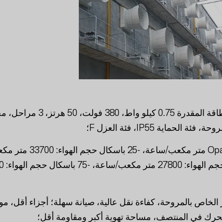
مروحة 50 بوصة، الطاقة المقدرة 0.75 كيلو واط، 380 فولت،
الحماية IP55، فئة العزل F؛
حجم الهواء Opa: 38600 متر مكعب/ساعة، -25 باسكال حجم ا
ساعة، -50 باس
الخاص بالمروحة، كفاءة نقل عالية، صيانة سهلة؛ أجزاء أقل، مو
محرك في المنتصف، مساحة تهوية أكبر ومقاومة أقل؛