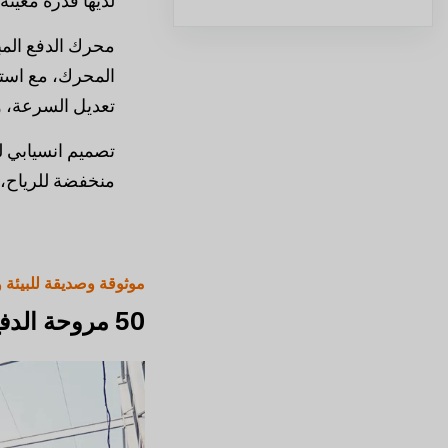
لديها قدرة معين
محرك الدفع المب
المحرك، مع است
تعديل السرعة، 
تصميم انسيابي ل
منخفضة للرياح، 
موثوقة وصديقة للبيئة و
50 مروحة الدفع المباشر (0.75 كيلو وات)