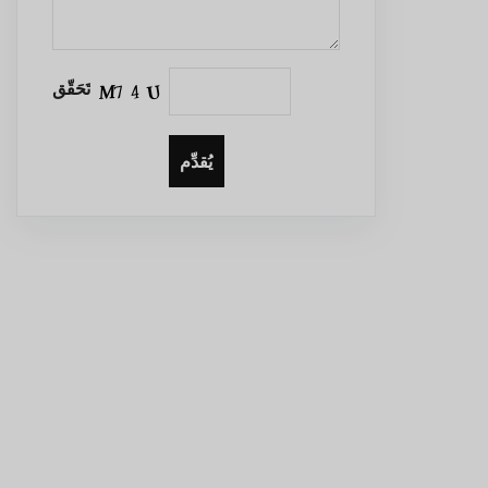
تَحَقّق
يُقدِّم