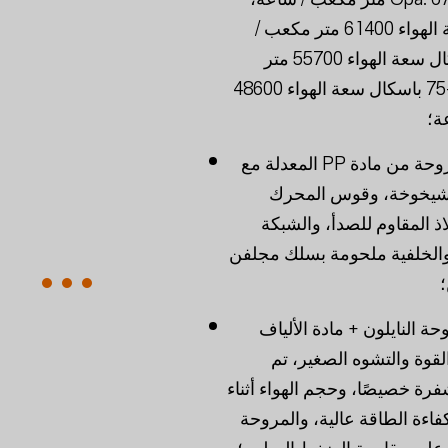
-25 باسكال سعة الهواء 61400 متر مكعب /
ساعة، -50 باسكال سعة الهواء 55700 متر
مكعب / ساعة، -75 باسكال سعة الهواء 48600
ة؛
يتكون غلاف المروحة من مادة PP المعدلة مع
لشيخوخة، وقوس المحرك
ذ المقاوم للصدأ، والشبكة
ة والخلفية ملحومة بسلك مجلفن
ة النايلون + مادة الألياف
القوة والتشوه الصغير، تم
ة خصيصًا، وحجم الهواء أثناء
فاءة الطاقة عالية، والمروحة