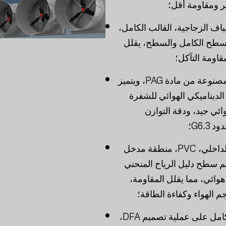
ر ومقاومة أقل؛
اف الزجاجية، القالب الكامل،
لسطح الكامل والسطح، يقلل
قاومة التآكل؛
شفرة المروحة مصنوعة من مادة PAG، ويتميز
لديناميكي الهوائي للشفرة
وائي جيد، ودقة التوازن
G6.3؛
يعتمد المصراع الداخلي، PVC، منطقة مدخل
م سطح دليل الرياح المنحني
ائي، مما يقلل المقاومة،
الهواء وكفاءة الطاقة؛
يعتمد الهيكل بالكامل على عملية تصميم DFA،