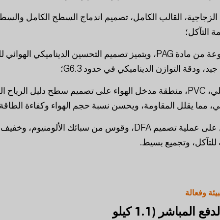
الزجاجية، القالب الكامل، تصميم اندماج السطح الكامل والسط
ة التآكل؛
شفرة المروحة مصنوعة من مادة PAG، ويتميز تصميم التحسين الديناميكي الهو
يد، ودقة التوازن الديناميكي في حدود G6.3؛
يعتمد المصراع الداخلي، PVC، منطقة مدخل الهواء على تصميم سطح دليل الرياح
 مما يقلل المقاومة، ويحسن نسبة حجم الهواء وكفاءة الطاقة؛
يعتمد الهيكل بالكامل على عملية تصميم DFA، وقوس من سبائك الألومنيوم، 
 للتآكل، وتجميع بسيط.
يئة وفعالة
50 مروحة الدفع المباشر (1.1 كيلو