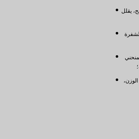
ح، يقلل
ائي للشفرة
 المنحني
وخفيف الوزن،