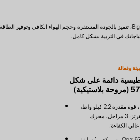
مراوح Big Herdsman's، تتميز بالجودة المستقرة وحجم الهواء الكافي وتوفير الطاقة
حتياجاتك في التربية بشكل كامل.
يئة وفعالة
طيسية دائمة على شكل
مروحة 57 بوصة، قوة مقدرة 2.2 كيلو واط،
380 فولت، 50 هرتز، 3 مراحل، محرك
الي الكفاءة؛
سعة الهواء Opa: 67600 متر مكعب / ساعة،