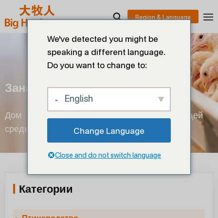
We've detected you might be
speaking a different language.
Do you want to change to:
Занавес
English
Дом
>
Птицеводство
>
Контроль окружающей
среды
>
Занавес
Change Language
Close and do not switch language
Категории