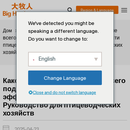
We've detected you might be
>
>
Какой материал клетки лучше
Дом
Блоги
speaking a different language.
всего подходит для повышения эффективности
Do you want to change to:
птицеводства? Руководство для птицеводческих
хозяйств
English
Change Language
Какой материал клетки лучше всего
подходит для повышения
Close and do not switch language
эффективности птицеводства?
Руководство для птицеводческих
хозяйств
2025-04-23