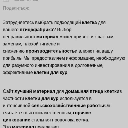
Поделиться:
Затрудняетесь выбрать подходящий
клетка
для
вашего
птицефабрика
? Выбор
неправильного
материал
может привести к частым
заменам, плохой гигиене и
снижению
производительность
и влияют на вашу
прибыль. Мы предоставляем информацию, необходимую
для разумного инвестирования в долговечные,
эффективные
клетки для кур
.
Сайт
лучший материал
для
домашняя птица
клетки
в
частности
клетки для кур
используется в
интенсивной
сельскохозяйственные работы
Он
считается высококачественным,
горячее
цинкование
стальная проволока
сетка
.
Это
материал
предлагает