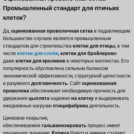
Промышленный стандарт для птичьих
клеток?
Да,
оцинкованная проволочная сетка
в подавляющем
большинстве случаев является промышленным
стандартом для строительства
клетки для птицы
, в том
числе
клетки для слоёв
,
клетки для бройлеров
и
даже
клетки для кроликов
в некоторых контекстах. Его
популярность обусловлена сильным балансом
экономической эффективности, структурной целостности
и разумного
долговечность
. Сайт
оцинкованная
проволока
обеспечивает необходимую прочность для
удержания
цыплята
надежно
на клетку
и выдерживать
ежедневные нагрузки
птицефабрика
деятельность.
Цинковое покрытие,
обеспечиваемое
гальванизировать
процесс имеет
решающее значение.
Курица
Навоз и аммиак создают