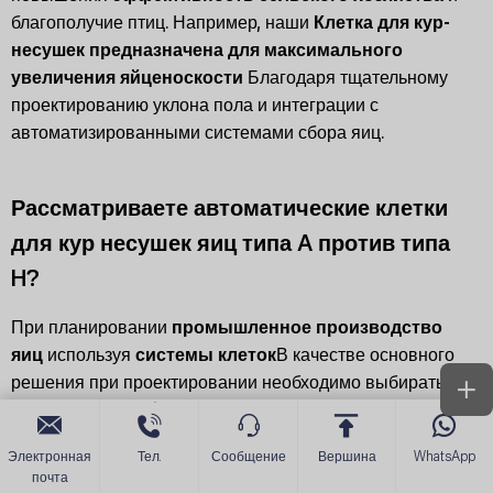
благополучие птиц. Например, наши
Клетка для кур-
несушек предназначена для максимального
увеличения яйценоскости
Благодаря тщательному
проектированию уклона пола и интеграции с
автоматизированными системами сбора яиц.
Рассматриваете автоматические клетки
для кур несушек яиц типа A против типа
H?
При планировании
промышленное производство
яиц
используя
системы клеток
В качестве основного
решения при проектировании необходимо выбирать
между
А-тип
и конфигурации типа H, особенно
для
автоматические клетки для кур яичного слоя
. В
Электронная
Тел.
Сообщение
Вершина
WhatsApp
обоих случаях используются многоуровневые структуры,
почта
чтобы максимально увеличить плотность птиц в