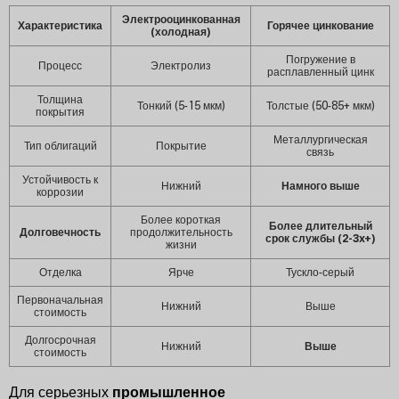
Электрооцинкованная
Характеристика
Горячее цинкование
(холодная)
Погружение в
Процесс
Электролиз
расплавленный цинк
Толщина
Тонкий (5-15 мкм)
Толстые (50-85+ мкм)
покрытия
Металлургическая
Тип облигаций
Покрытие
связь
Устойчивость к
Нижний
Намного выше
коррозии
Более короткая
Более длительный
Долговечность
продолжительность
срок службы (2-3x+)
жизни
Отделка
Ярче
Тускло-серый
Первоначальная
Нижний
Выше
стоимость
Долгосрочная
Нижний
Выше
стоимость
Для серьезных
промышленное