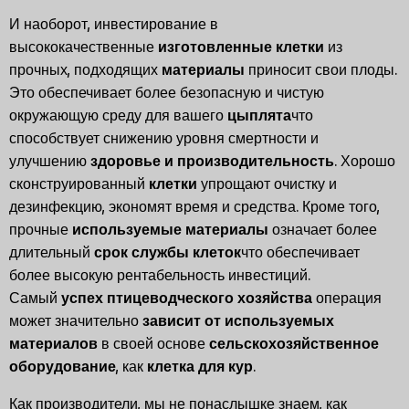
И наоборот, инвестирование в
высококачественные
изготовленные клетки
из
прочных, подходящих
материалы
приносит свои плоды.
Это обеспечивает более безопасную и чистую
окружающую среду для вашего
цыплята
что
способствует снижению уровня смертности и
улучшению
здоровье и производительность
. Хорошо
сконструированный
клетки
упрощают очистку и
дезинфекцию, экономят время и средства. Кроме того,
прочные
используемые материалы
означает более
длительный
срок службы клеток
что обеспечивает
более высокую рентабельность инвестиций.
Самый
успех птицеводческого хозяйства
операция
может значительно
зависит от используемых
материалов
в своей основе
сельскохозяйственное
оборудование
, как
клетка для кур
.
Как производители, мы не понаслышке знаем, как