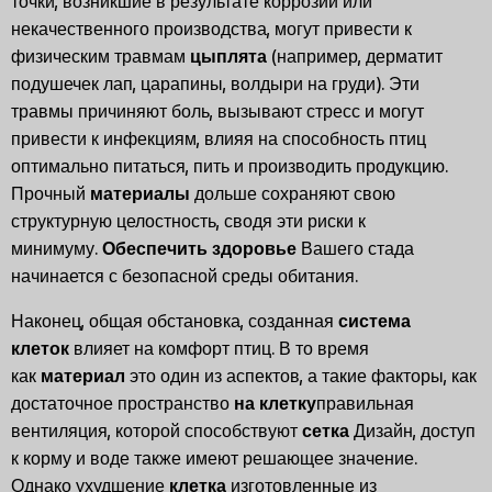
точки, возникшие в результате коррозии или
некачественного производства, могут привести к
физическим травмам
цыплята
(например, дерматит
подушечек лап, царапины, волдыри на груди). Эти
травмы причиняют боль, вызывают стресс и могут
привести к инфекциям, влияя на способность птиц
оптимально питаться, пить и производить продукцию.
Прочный
материалы
дольше сохраняют свою
структурную целостность, сводя эти риски к
минимуму.
Обеспечить здоровье
Вашего стада
начинается с безопасной среды обитания.
Наконец, общая обстановка, созданная
система
клеток
влияет на комфорт птиц. В то время
как
материал
это один из аспектов, а такие факторы, как
достаточное пространство
на клетку
правильная
вентиляция, которой способствуют
сетка
Дизайн, доступ
к корму и воде также имеют решающее значение.
Однако ухудшение
клетка
изготовленные из