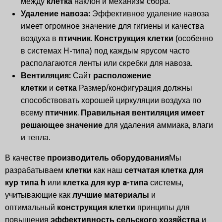
между
клетка
наклон и механизм сбора.
Удаление навоза:
Эффективное удаление навоза
имеет огромное значение для гигиены и качества
воздуха в
птичник
.
Конструкция клетки
(особенно
в системах Н-типа) под каждым ярусом часто
располагаются ленты или скребки для навоза.
Вентиляция:
Сайт
расположение
клетки
и
сетка
Размер/конфигурация должны
способствовать хорошей циркуляции воздуха по
всему
птичник
.
Правильная вентиляция имеет
решающее значение
для удаления аммиака, влаги
и тепла.
В качестве
производитель оборудования
Мы
разрабатываем
клетки
как наш
сетчатая клетка для
кур типа h
или
клетка для кур a-типа
системы,
учитывающие как
лучшие материалы
и
оптимальный
конструкция клетки
принципы для
повышения
эффективность сельского хозяйства
и