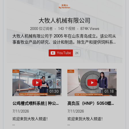
大牧人机械有限公司
2000 位订阅者
-
143 个视频
-
874K Views
大牧人机械有限公司于 2005 年在山东青岛成立。该公司从
事畜牧业产品的研究、设计和制造。除生产和提供饲料系
统、乳头饮水系统、通风冷却系统和环境控制系统外，还
从事肉鸡、种鸡、蛋鸡和猪现代化养殖场的项目设计和建
设。
01:30
01:18
公鸡槽式喂料系统 | 种公鸡精准喂料解决方案
高负压（HNP）5050蝶形风扇 | 大牧人
7/11/2026
7/11/2026
欢迎来到大牧人频道！
欢迎来到大牧人频道！