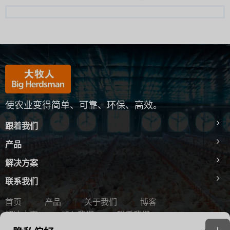
整的智能家禽养殖系统，实现
✔ 行业领先的送料精度
HNP 50 蝶形风扇性能可靠、
了整个生产过程的数字化管理
✔ 优化后的 630 毫米层架高
饲料量可精确调节至每侧低至
结构耐用、易于维护，是现代
和自动化控制。.
度
365 克/米，帮助家禽更快适
家禽通风系统的理想选择。.
通风良好，为种禽创造了更健
应槽式饲喂系统，并顺利开始
🔹智能系统
康的环境。.
进食。.
Big Herdsman 致力于提供智
能环境控制解决方案，帮助农
✔ 物联网农场管理系统
✔ 高品质笼网
✔ 优质槽体结构
场提高生产力、效率和可持续
采用铝锌涂层钢丝制成，具有
采用 1.2 毫米热浸镀锌钢板制
性。.
✔ 先进的蛋笼系统
优异的耐腐蚀性和更长的使用
造，锌涂层厚度为 275 克/平
------------------------------------------
寿命。.
方米，具有优异的耐腐蚀性和
------------------------------------------
✔ 自动集蛋系统
较长的使用寿命。.
-----------------------------
使农业变得简单、可靠、环保、高效。
✔ 三段式可调水线
👉 订阅 Big Herdsman，获
✔ 自动鸡蛋分拣系统
水线提供三级调节，具有极佳
✔ 鸟类友好型设计
取更多创新的家禽养殖解决方
的一致性，并配有栖木，以保
跟着我们
向内卷曲的槽边形成光滑的表
案。.
✔ 环境控制系统
护鸟类的自然行为。.
面，有助于保护鸟类免受伤
网址：
产品
害，同时改善动物福利。.
https://bigherdsman.com/
✔ 自动送料系统
✔ 全开式垂直笼门
电子邮件：
完全打开的垂直大笼门方便鸟
解决方案
✔ 生物安全得到提升
bigherdsman@bigherdsma
✔ 自动粪便清理系统
类进出，并保护它们的羽
独特的滑块式链条结合高速运
n.com
毛。.
联系我们
转，几乎不留下任何饲料残
------------------------------------------
通过整合智能控制、自动化设
留，降低了霉菌滋生的风险，
------------------------------------------
备和数字化农场管理，Big
✔ 脚踏式锌铝镁合金饲料槽
首页
产品
关于我们
博客
有助于保持更清洁的喂养环
-----------------------------
Herdsman 帮助客户提高生产
每层都配有锌铝镁合金材质的
解决方案
加入我们
联系我们
境。.
#BigHerdsman #HNP50 #B
效率、确保鸡蛋质量、降低劳
脚踏式防护槽。.
蝴蝶锥型风机 #ConeFan #P
动力成本，并建立可持续的高
网站地图
隐私政策