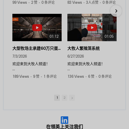
本视频将介绍我们专为祖代和
在本视频中，我们将介绍
99 Views
-
2 赞
-
0 条评论
83 Views
-
3人点赞
-
0 条评论
父母代种公鸡设计的公鸡槽式
HNP 50 高负压蝶形风扇，这
饲喂系统。该系统集精准饲
是一款高性能通风解决方案，
喂、高效饲喂和智能控制于一
旨在为现代家禽养殖场提供可
体，有助于提高饲喂一致性，
靠的气流、持久的耐用性和高
减少饲料浪费，并促进鸡群健
效的运行。.
康生长。.
HNP 50 采用优质材料和先进
01:12
01:05
🔹 主要功能
工程技术制造，有助于维持最
佳的家禽舍环境，同时减少维
大型牧场主承建60万只蛋鸡鲜蛋养殖场项目
大牧人繁殖笼系统
✔ 专为种公鸡设计
护需求。.
7/3/2026
6/27/2026
专为祖父母和父母种畜设计，
以满足种畜群的营养和管理要
🔹 主要功能
欢迎来到大牧人频道！
欢迎来到大牧人频道！
求。.
✔ 采用热浸镀锌钢板制成，镀
锌层厚度为每平方米275克，
在这段视频中，我们展示了大
在本视频中，我们将介绍我们
189 Views
-
9 赞
-
1 条评论
136 Views
-
6 赞
-
0 条评论
✔ 高速送料
符合国家标准要求，具有较强
牧人在中国济南承建的60万
的种鸡笼系统，该系统专为支
进料速度最高可达每分钟 42
的耐腐蚀性。.
只蛋鸡鲜蛋养殖场项目。.
持自然繁殖而设计，同时改善
米，并具有连续可变速控制功
✔ 采用 430 不锈钢风扇叶
鸡群福利、鸡蛋质量和整体生
能，操作灵活。.
片，经模具成型，强度高，有
该项目拥有9座现代化智能蛋
产效率。.
1
2
利于整机稳定运行。.
鸡舍，总容量为60万只蛋
✔ 卓越的喂料均匀性
✔ 所采用的自动张紧装置可以
鸡，年产鲜蛋1万吨以上，年
该系统结构坚固耐用，笼具设
独有的同步电动升降机构确保
提高传动效率并延长皮带的使
产值超过1亿元人民币。.
计优化，为现代家禽养殖中的
均匀的进料分布，使整个进料
用寿命。.
种鸡群提供了理想的环境。.
线的变异系数 (CV) 小于
✔ 锥片采用插接式连接结构，
作为项目解决方案提供商，
5%。.
组装方便。.
Big Herdsman 提供了一套完
🔹 主要功能
在领英上关注我们