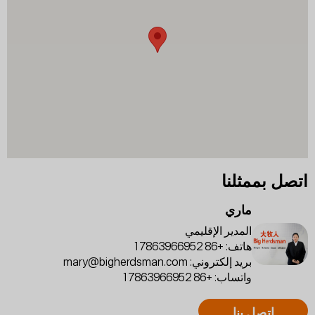
اتصل بممثلنا
ماري
المدير الإقليمي
هاتف:
+86 17863966952
بريد إلكتروني:
mary@bigherdsman.com
واتساب:
+86 17863966952
اتصل بنا