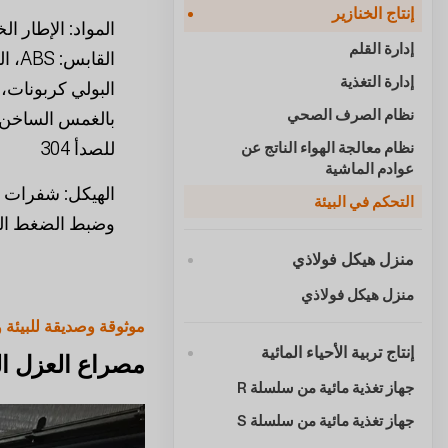
إنتاج الخنازير
المواد: الإطار ال
إدارة القلم
القا
إدارة التغذية
البولي كربونات،
نظام الصرف الصحي
بالغمس الساخن، أ
للصدأ 304
نظام معالجة الهواء الناتج عن
عوادم الماشية
الهيكل: شفرات 
التحكم في البيئة
وضبط الضغط ال
منزل هيكل فولاذي
منزل هيكل فولاذي
موثوقة وصديقة للبيئة و
إنتاج تربية الأحياء المائية
مصراع العزل ا
جهاز تغذية مائية من سلسلة R
جهاز تغذية مائية من سلسلة S