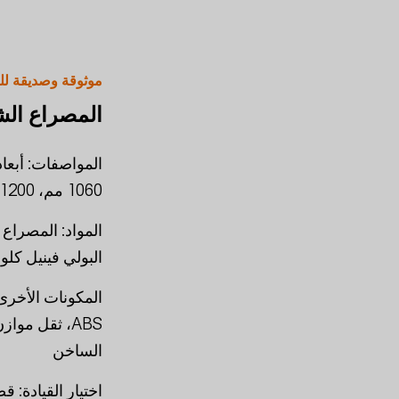
موثوقة وصديقة للب
المصراع ال
1060 مم، 1200 مم * 1230 مم
المواد: المصراع
البولي فينيل كلوريد
ABS، ثقل مو
الساخن
اختيار القيادة: 