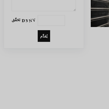
تَحَقّق
يُقدِّم