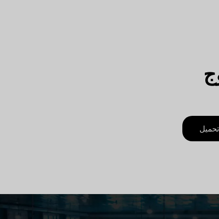
ج
تحميل