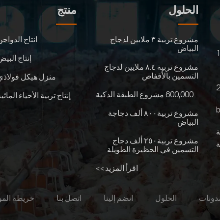
الحلول
منتج
مشروع تربية ۳ ملايين لدجاج
انتاج الدواجن
البياض
إنتاج البيض
مشروع تربية ٨.٤ ملايين لدجاج
التسمين بالأقفاص
منزل هيكل فولاذي
600,000 مشروع الطبقة الذكية
إنتاج تربية الأحياء المائي
مشروع تربية٨٠٠ ألف دجاجة
البياض
ة
مشروع تربية٢٥٠ ألف دجاج
ة
التسمين في الحظيرة الطويلة
اقرأ المزيد >>
دونات
الحلول
انضم إلينا
اتصل بنا
خريطة المو