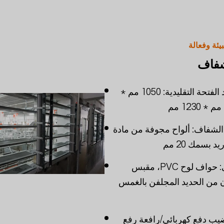
يئة وفعالة
شفاف
المواصفات: أبعاد الفتحة التقليدية: 1050 مم *
 الشفاف: ألواح مجوفة من مادة
 بسمك 20 مم
المكونات الأخرى: حواف لوح PVC، مقبس
ازن من الحديد المجلفن بالغمس
قضيب دفع كهربائي/رافعة رفع