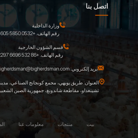
اتصل بنا
وزارة الداخلية
رقم الهاتف.
+0532 5850 1605
قسم الشؤون الخارجية
رقم الهاتف.
+86 532 6696 2297
بريد إلكتروني:
bigherdsman@bigherdsman.com
العنوان: طريق يويهي، مجمع كونجانج الصناعي، مدين
تشينغداو، مقاطعة شاندونغ، جمهورية الصين الشعبي
بيت
منتجات
معلومات عنا
الم