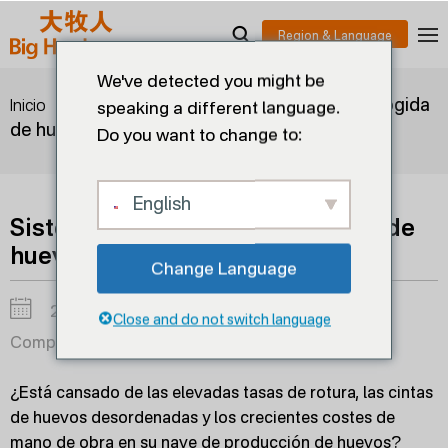
We've detected you might be
>
>
Sistema automático de recogida
Inicio
blogs
speaking a different language.
de huevos para granjas avícolas
Do you want to change to:
English
Sistema automático de recogida de
huevos para granjas avícolas
Change Language
2025-11-10
Close and do not switch language
Compartir en:
¿Está cansado de las elevadas tasas de rotura, las cintas
de huevos desordenadas y los crecientes costes de
mano de obra en su nave de producción de huevos?