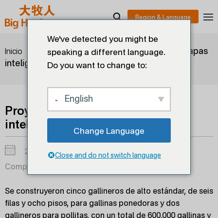
We've detected you might be
>
>
Proyecto de 600.000 capas
Inicio
Soluciones
speaking a different language.
inteligentes
Do you want to change to:
English
Proyecto de 600.000 capas
inteligentes
Change Language
2024-12-07
Close and do not switch language
Compartir en:
Se construyeron cinco gallineros de alto estándar, de seis
filas y ocho pisos, para gallinas ponedoras y dos
gallineros para pollitas, con un total de 600.000 gallinas y