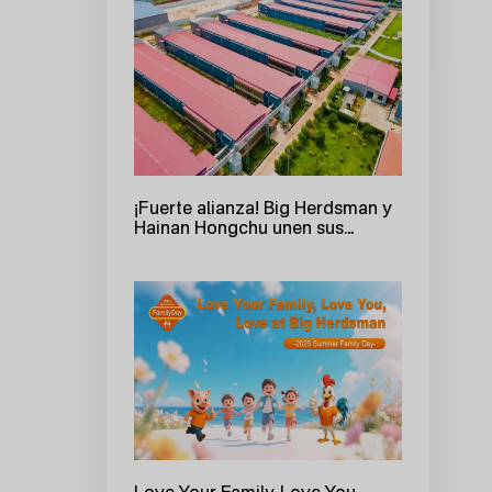
¡Fuerte alianza! Big Herdsman y
Hainan Hongchu unen sus
fuerzas para crear una nueva
referencia en la cría ecológica
inteligente en ponedoras con 3
millones de gallinas
Love Your Family, Love You,