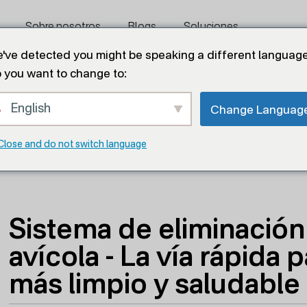
Sobre nosotros
Blogs
Soluciones
've detected you might be speaking a different language
 you want to change to:
Contáctenos
English
Change Languag
e estiércol avícola - La vía rápida para un gallinero m
Close and do not switch language
Sistema de eliminación
avícola - La vía rápida 
más limpio y saludable