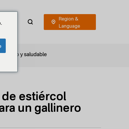
.
e
ás limpio y saludable
 de estiércol
para un gallinero