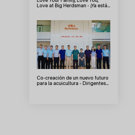
Love at Big Herdsman - ¡Ya está
aquí la primera sesión de la
jornada de puertas abiertas de
verano de Big Herdsman 2025!
Co-creación de un nuevo futuro
para la acuicultura - Dirigentes
de la Oficina de Desarrollo
Marino de Qingdao y de la
empresa Guoxin Blue Valley
visitan Bigherdsman para
inspeccionar e intercambiar
información