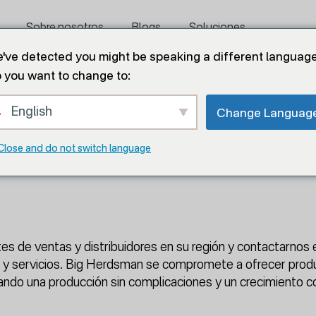
Sobre nosotros
Blogs
Soluciones
've detected you might be speaking a different language
 you want to change to:
Contáctenos
English
Change Languag
Close and do not switch language
es de ventas y distribuidores en su región y contactarno
 y servicios. Big Herdsman se compromete a ofrecer produ
izando una producción sin complicaciones y un crecimiento 