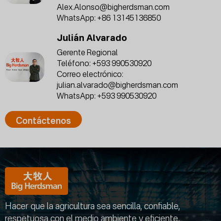
Alex.Alonso@bigherdsman.com
WhatsApp:
+86 13145136850
Julián Alvarado
Gerente Regional
Teléfono:
+593 990530920
Correo electrónico:
julian.alvarado@bigherdsman.com
WhatsApp:
+593 990530920
Contáctenos
Hacer que la agricultura sea sencilla, confiable,
respetuosa con el medio ambiente y eficiente.