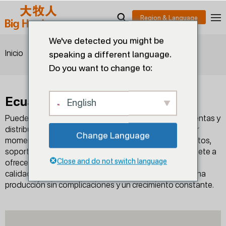
We've detected you might be
>
>
Ecuador
Inicio
Distribuidores
speaking a different language.
Do you want to change to:
Ecuador
English
Puede encontrar aquí a nuestros representantes de ventas y
distribuidores en su región y contactarnos en cualquier
Change Language
momento para obtener más información sobre productos,
soporte técnico y servicios. Big Herdsman se compromete a
Close and do not switch language
ofrecer productos y servicios profesionales de primera
calidad a la industria ganadera global, garantizando una
producción sin complicaciones y un crecimiento constante.