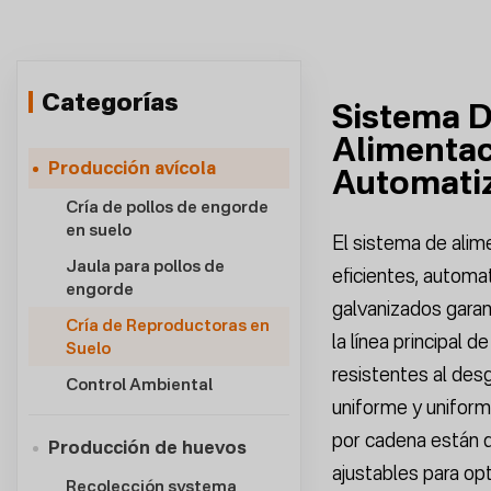
Categorías
Sistema D
Alimentac
Producción avícola
Automatiz
Cría de pollos de engorde
en suelo
El sistema de alim
Jaula para pollos de
eficientes, automa
engorde
galvanizados garant
Cría de Reproductoras en
la línea principal 
Suelo
resistentes al des
Control Ambiental
uniforme y uniforme
por cadena están d
Producción de huevos
ajustables para opt
Recolección systema