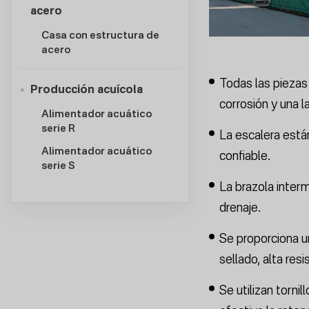
acero
Casa con estructura de
acero
Todas las piezas 
Producción acuícola
corrosión y una la
Alimentador acuático
serie R
La escalera están
Alimentador acuático
confiable.
serie S
La brazola interm
drenaje.
Se proporciona u
sellado, alta resi
Se utilizan torni