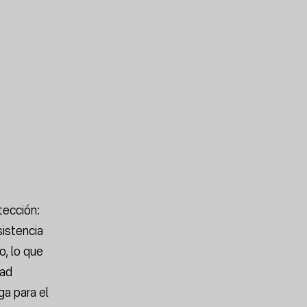
tección:
sistencia
o, lo que
dad
ga para el