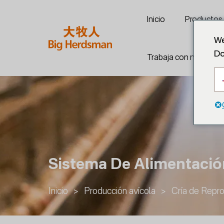
Inicio
Productos
We
Do
Trabaja con nosotros
Sistema De Alimentació
Inicio
>
Producción avícola
>
Cría de Repr