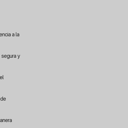
encia a la
s segura y
el
 de
manera