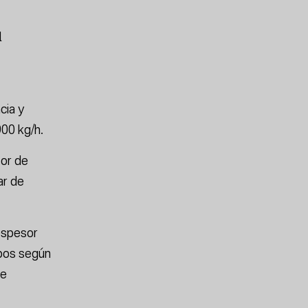
l
cia y
900 kg/h.
sor de
ar de
espesor
ipos según
de