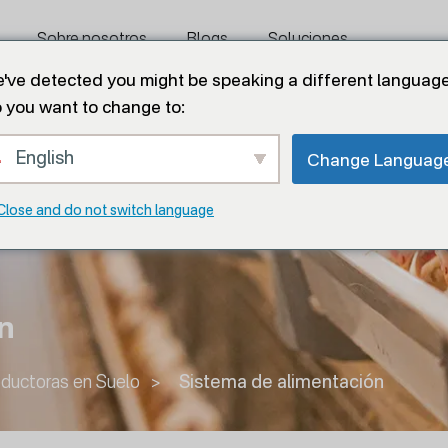
Sobre nosotros
Blogs
Soluciones
've detected you might be speaking a different language
 you want to change to:
Contáctenos
English
Change Languag
Close and do not switch language
n
oductoras en Suelo
>
Sistema de alimentación