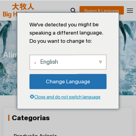
We've detected you might be
speaking a different language.
Do you want to change to:
Alimentador Aquático Série S
English
Lar
>
Produção aquícola
>
Alimentador de água da
série S
>
Alimentador aquático série S
Change Language
Close and do not switch language
Categorias