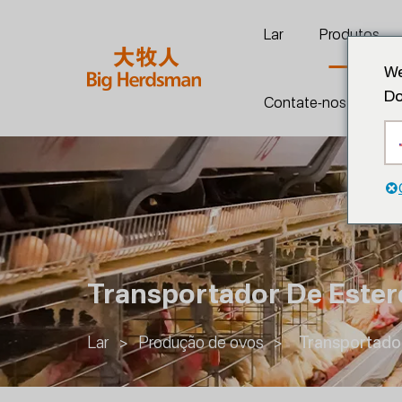
Lar
Produtos
We
Do
Contate-nos
Transportador De Ester
Lar
>
Produção de ovos
>
Transportado