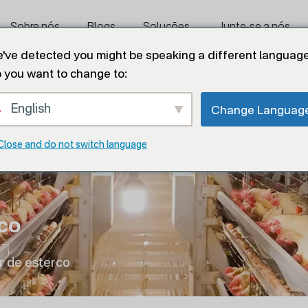
Sobre nós
Blogs
Soluções
Junte-se a nós
've detected you might be speaking a different language
 you want to change to:
English
Change Languag
Close and do not switch language
co
r de esterco