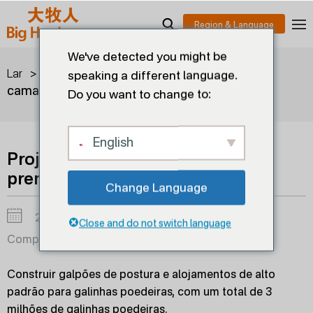
We've detected you might be
>
>
Projeto de 3 milhões de
Lar
soluções
speaking a different language.
camadas premium
Do you want to change to:
English
Projeto de 3 milhões de camadas
premium
Change Language
2025-01-20
Close and do not switch language
Compartilhar em:
Construir galpões de postura e alojamentos de alto
padrão para galinhas poedeiras, com um total de 3
milhões de galinhas poedeiras.