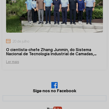
20 de julho
O cientista-chefe Zhang Junmin, do Sistema
Nacional de Tecnologia Industrial de Camadas,
visita a Big Herdsman para inspeção e
Ler mais
intercâmbio.
Siga-nos no Facebook