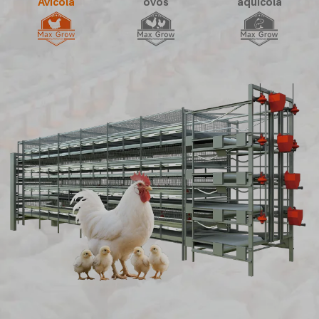
Avícola
ovos
aquícola