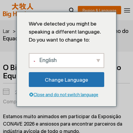
We've detected you might be
>
>
O Big Herdsman está a caminho do
Lar
Blogs
speaking a different language.
Equador!
Do you want to change to:
English
O Big Herdsman está a caminho do
Equador!
Change Language
2026-05-12
Close and do not switch language
Compartilhar em:
Estamos muito animados em participar da Exposição
CONAVE 2026 e ansiosos para encontrar parceiros da
indústria avícola de todo o mundo.