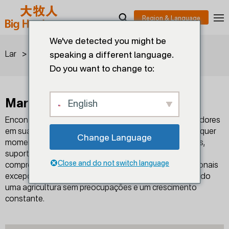
We've detected you might be
>
>
Marrocos
Lar
Concessionários
speaking a different language.
Do you want to change to:
Marrocos
English
Encontre nossos representantes de vendas e distribuidores
em sua região aqui e entre em contato conosco a qualquer
Change Language
momento para obter mais informações sobre produtos,
suporte técnico e serviços. A Big Herdsman tem o
Close and do not switch language
compromisso de fornecer produtos e serviços profissionais
excepcionais para a indústria pecuária global, garantindo
uma agricultura sem preocupações e um crescimento
constante.