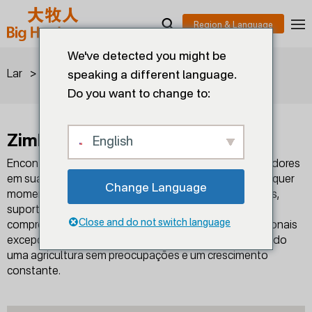
We've detected you might be
>
>
Zimbábue
Lar
Concessionários
speaking a different language.
Do you want to change to:
Zimbábue
English
Encontre nossos representantes de vendas e distribuidores
em sua região aqui e entre em contato conosco a qualquer
Change Language
momento para obter mais informações sobre produtos,
suporte técnico e serviços. A Big Herdsman tem o
Close and do not switch language
compromisso de fornecer produtos e serviços profissionais
excepcionais para a indústria pecuária global, garantindo
uma agricultura sem preocupações e um crescimento
constante.