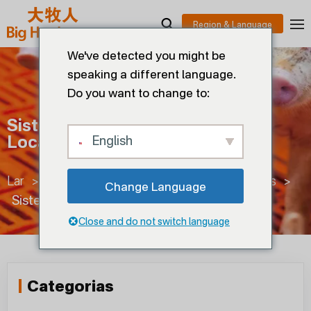
We've detected you might be
speaking a different language.
Do you want to change to:
Sistema De Isolamento Térmico
Local
English
Lar
>
Produção de suínos
>
Gestão de canetas
>
Change Language
Sistema de isolamento térmico local
Close and do not switch language
Categorias