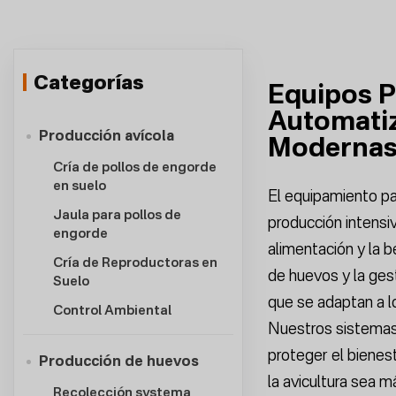
Categorías
Equipos P
Automatiz
Producción avícola
Modernas
Cría de pollos de engorde
en suelo
El equipamiento pa
Jaula para pollos de
producción intensi
engorde
alimentación y la b
Cría de Reproductoras en
de huevos y la ges
Suelo
que se adaptan a l
Control Ambiental
Nuestros sistemas 
proteger el bienest
Producción de huevos
la avicultura sea m
Recolección systema