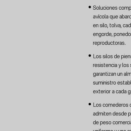
Soluciones comp
avícola que abar
en silo, tolva, c
engorde, ponedora
reproductoras.
Los silos de pie
resistencia y los
garantizan un al
suministro estab
exterior a cada ga
Los comederos de
admiten desde po
de peso comercia
uniforme y una e