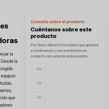
Consulta sobre el producto
nes
Cuéntanos sobre este
s
producto
doras
Por favor, rellene el formulario que aparece
a continuación y nos pondremos en
oyar la
contacto con usted lo antes posible.
. Desde la
recogida
 equipos
ícolas.
pienso,
iendo que
radores