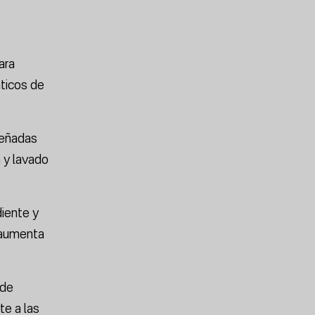
ara
áticos de
señadas
n y lavado
iente y
e aumenta
 de
te a las