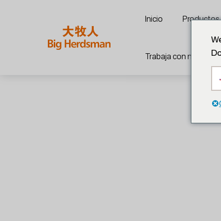
Inicio
Productos
We
Do
Trabaja con nosotros
Equipamiento Para Gran
Inicio
>
.
>
Equipamiento para granjas a