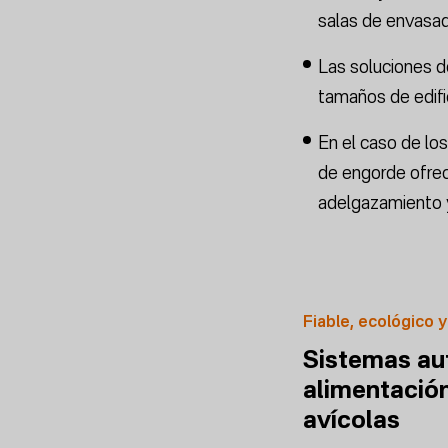
salas de envasad
Las soluciones d
tamaños de edific
En el caso de lo
de engorde ofrec
adelgazamiento y 
Fiable, ecológico y
Sistemas au
alimentació
avícolas