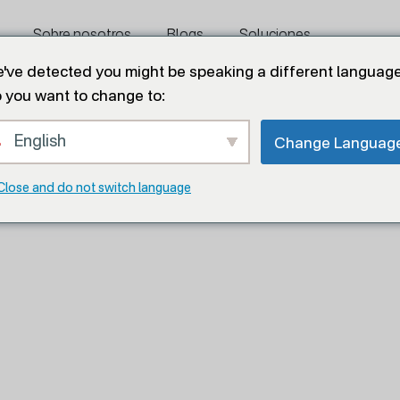
Sobre nosotros
Blogs
Soluciones
've detected you might be speaking a different language
 you want to change to:
Contáctenos
English
Change Languag
Close and do not switch language
jas Avícolas
vícolas