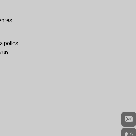
rentes
a pollos
y un