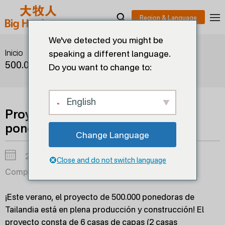
We've detected you might be
>
>
Proyecto de jaulas para
Inicio
Soluciones
speaking a different language.
500.000 ponedoras en Tailandia
Do you want to change to:
English
Proyecto de jaulas para 500.000
ponedoras en Tailandia
Change Language
2025-01-20
Close and do not switch language
Compartir en:
¡Este verano, el proyecto de 500.000 ponedoras de
Tailandia está en plena producción y construcción! El
proyecto consta de 6 casas de capas (2 casas