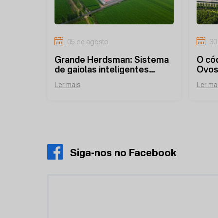
05 de agosto
30
Grande Herdsman: Sistema
O có
de gaiolas inteligentes
Ovos
impulsiona uma fábrica de
pros
Ler mais
Ler ma
frangos de corte com
compa
capacidade para 10 milhões
inte
de unidades.
renda
Siga-nos no Facebook