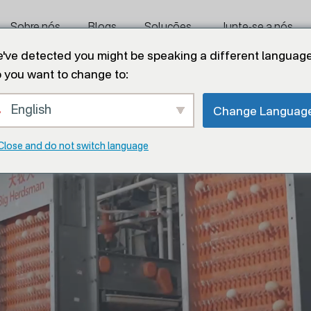
Sobre nós
Blogs
Soluções
Junte-se a nós
've detected you might be speaking a different language
 you want to change to:
English
Change Languag
Close and do not switch language