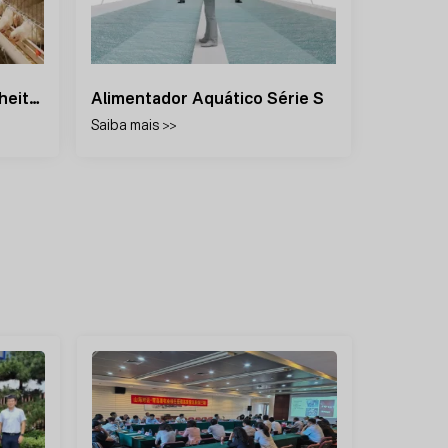
Sistema De Gaiola De Colheita Manual
Alimentador Aquático Série S
Sist
Saiba mais >>
Saiba 