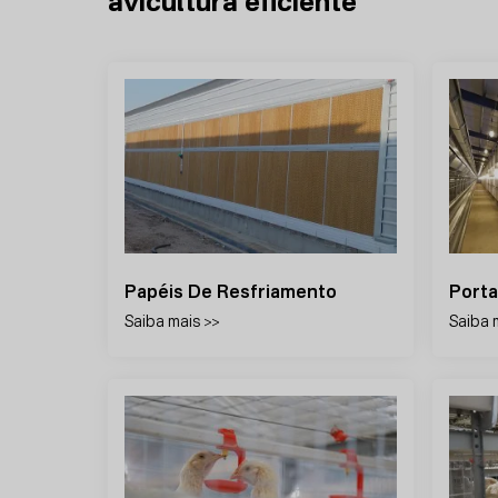
avicultura eficiente
Gaiola Para Reprodutoras Poedeiras
Papéis De Resfriamento
Porta
Saiba mais >>
Saiba 