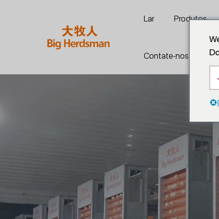
Lar
Produtos
We
Do
Contate-nos