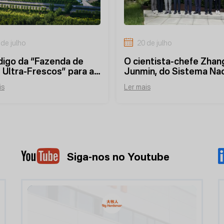
 de julho
20 de julho
digo da “Fazenda de
O cientista-chefe Zhan
 Ultra-Frescos” para a
Junmin, do Sistema Nac
peridade
de Tecnologia Industria
is
Ler mais
rtilhada: de aviários
Camadas, visita a Big
ligentes ao aumento da
Herdsman para inspeçã
 nas aldeias vizinhas.
intercâmbio.
Siga-nos no Youtube