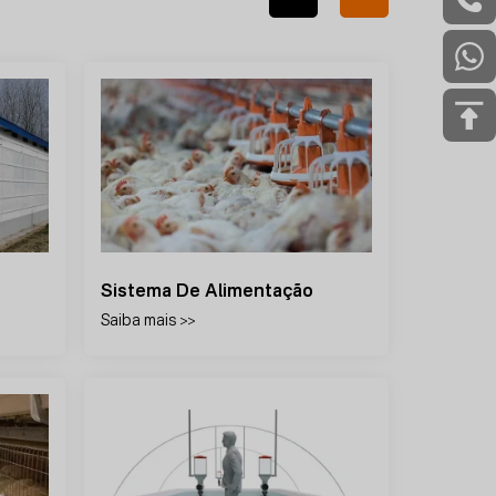
Sistema De Alimentação
Sist
Saiba mais >>
Saiba 