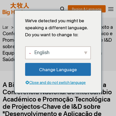
We've detected you might be
>
>
A Big Herdsman acolhe com êxito a
Lar
Blogs
speaking a different language.
Conferência Nacional de Intercâmbio Académico e
Do you want to change to:
Promoção Tecnológica de Projectos-Chave de I&D
sobre "Desenvolvimento e Aplicação de
English
Equipamentos-Chave para a Monitorização da
Saúde do Gado e das Aves"
Change Language
Close and do not switch language
A Big Herdsman acolhe com êxito a
Conferência Nacional de Intercâmbio
Académico e Promoção Tecnológica
de Projectos-Chave de I&D sobre
"Desenvolvimento e Aplicação de