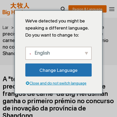
We've detected you might be
>
>
A "tecnologia de ventilação de
Lar
Blogs
speaking a different language.
precisão por zonas para gaiolas de frangos de
Do you want to change to:
carne" da Big Herdsman ganha o primeiro prémio
no concurso de inovação da província de
English
Shandong
Change Language
A "tecnologia de ventilação de
Close and do not switch language
precisão por zonas para gaiolas de
frangos de carne" da Big Herdsman
ganha o primeiro prémio no concurso
de inovação da província de
Shandong