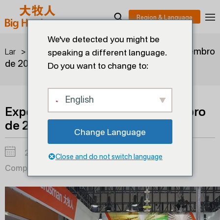
We've detected you might be
>
>
Exposição ViV Nanjing de setembro
Lar
Blogs
speaking a different language.
de 2024
Do you want to change to:
English
Exposição ViV Nanjing de setembro
de 2024
Change Language
2024-09-01
Close and do not switch language
Compartilhar em: