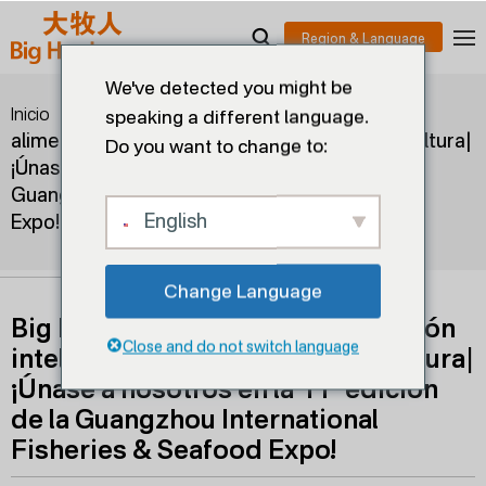
We've detected you might be
>
>
Big Herdsman lidera la
Inicio
Blogs
speaking a different language.
alimentación inteligente: el futuro de la acuicultura|
Do you want to change to:
¡Únase a nosotros en la 11ª edición de la
Guangzhou International Fisheries & Seafood
English
Expo!
Change Language
Big Herdsman lidera la alimentación
Close and do not switch language
inteligente: el futuro de la acuicultura|
¡Únase a nosotros en la 11ª edición
de la Guangzhou International
Fisheries & Seafood Expo!