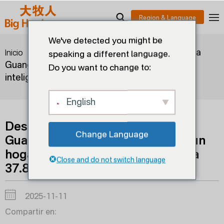
We've detected you might be
>
>
Descifrando la granja porcina
Inicio
Blogs
speaking a different language.
Guangken Wuyi: Cómo construir un hogar
Do you want to change to:
inteligente "respirable" para 37.800 cerdos
English
Descifrando la granja porcina
Change Language
Guangken Wuyi: Cómo construir un
hogar inteligente "respirable" para
Close and do not switch language
37.800 cerdos
2025-11-11
Compartir en: