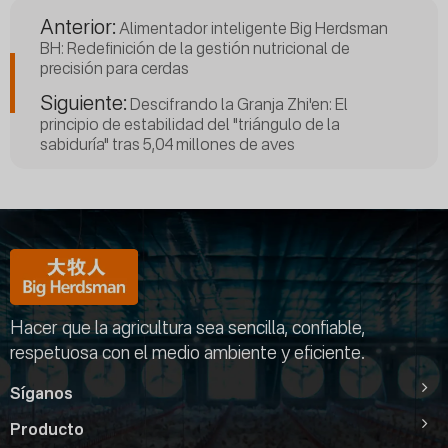
Anterior:
Alimentador inteligente Big Herdsman
BH: Redefinición de la gestión nutricional de
precisión para cerdas
Siguiente:
Descifrando la Granja Zhi'en: El
principio de estabilidad del "triángulo de la
sabiduría" tras 5,04 millones de aves
Hacer que la agricultura sea sencilla, confiable,
respetuosa con el medio ambiente y eficiente.
Síganos
Producto