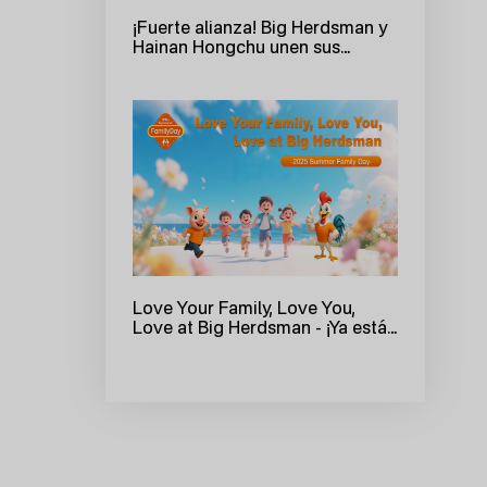
¡Fuerte alianza! Big Herdsman y
Hainan Hongchu unen sus
fuerzas para crear una nueva
referencia en la cría ecológica
inteligente en ponedoras con 3
millones de gallinas
Love Your Family, Love You,
Love at Big Herdsman - ¡Ya está
aquí la primera sesión de la
jornada de puertas abiertas de
verano de Big Herdsman 2025!