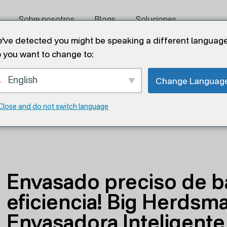
Sobre nosotros
Blogs
Soluciones
've detected you might be speaking a different language
 you want to change to:
Contáctenos
English
Change Languag
ndejas, ¡doble eficiencia! Big Herdsman EGGPACKER E
Close and do not switch language
Envasado preciso de b
eficiencia! Big Herd
Envasadora Inteligente