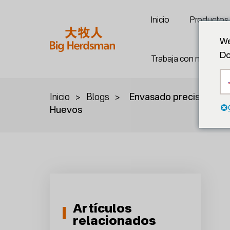
Inicio
Productos
We
Do
Trabaja con nosotros
Inicio
>
Blogs
>
Envasado preciso de ba
Huevos
Artículos
relacionados