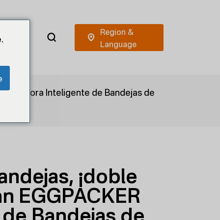
.
e
nvasadora Inteligente de Bandejas de
andejas, ¡doble
sman EGGPACKER
 de Bandejas de