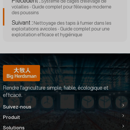
Précédent :
Système de cages d'élevage de
volailles - Guide complet pour l'élevage moderne
des poussins
Suivant :
Nettoyage des tapis à fumier dans les
exploitations avicoles - Guide complet pour une
exploitation efficace et hygiénique
Rendre l’agriculture simple, fiable, écologique et
efficace.
Suivez-nous
Produit
Solutions