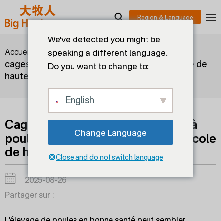
We've detected you might be
>
>
Cage à poules pondeuses,
Accueil
blogs
speaking a different language.
cages à poules : Équipement de ferme avicole de
Do you want to change to:
haute qualité
English
Cage à poules pondeuses, cages à
Change Language
poules : Équipement de ferme avicole
de haute qualité
Close and do not switch language
2025-08-26
Partager sur :
L'élevage de poules en bonne santé peut sembler