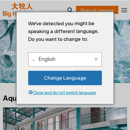
We've detected you might be
speaking a different language.
Do you want to change to:
Aqua-Feeder Série R
English
Accueil
>
Aquaculture
>
Aqua-feeder série R
Change Language
Close and do not switch language
Aqua-feeder série R