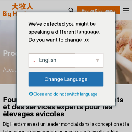
We've detected you might be
speaking a different language.
Do you want to change to:
Production De Volaille
English
Accueil
>
Production de volaille
Change Language
Close and do not switch language
Fournir des équipements innovants
et des services experts pour les
élevages avicoles
Big Herdsman est un leader mondial dans la conception et la
fabrication d'équipements avancés pour l'aviculture. Nos