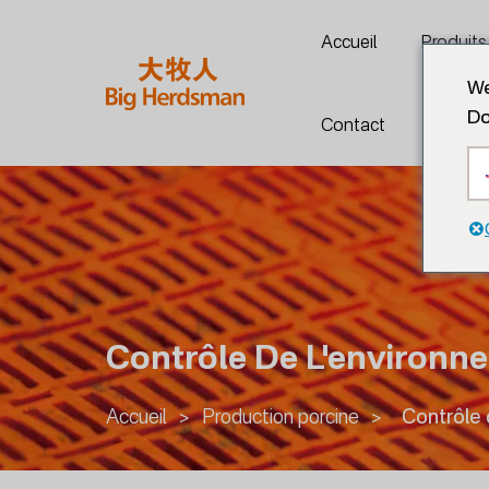
Accueil
Produits
We
Do
Contact
Contrôle De L'environn
Accueil
>
Production porcine
>
Contrôle 