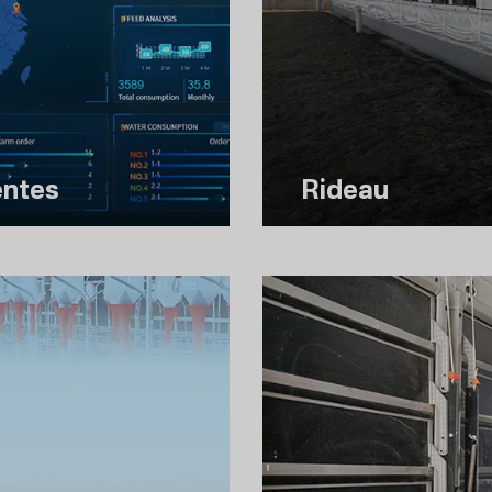
entes
Rideau