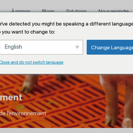
À propos
Blogs
Solutions
Nous rejoindre
've detected you might be speaking a different language
 you want to change to:
English
Change Languag
Close and do not switch language
ement
de l'environnement