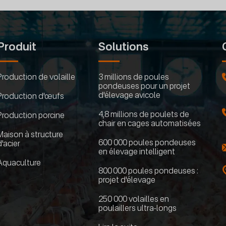
Produit
Solutions
Production de volaille
3 millions de poules
pondeuses pour un projet
d'élevage avicole
Production d'œufs
4,8 millions de poulets de
Production porcine
chair en cages automatisées
Maison à structure
600 000 poules pondeuses
d'acier
en élevage intelligent
Aquaculture
800 000 poules pondeuses :
projet d'élevage
250 000 volailles en
poulaillers ultra-longs