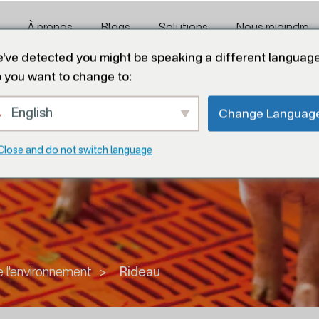
À propos
Blogs
Solutions
Nous rejoindre
've detected you might be speaking a different language
 you want to change to:
English
Change Languag
Close and do not switch language
e l'environnement
>
Rideau