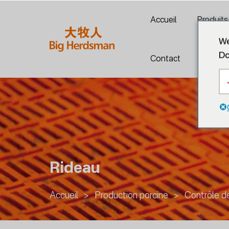
Accueil
Produits
We
Do
Contact
Rideau
Accueil
>
Production porcine
>
Contrôle d