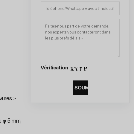
Vérification
SOUMETTRE
vures ≥
le φ 5 mm,