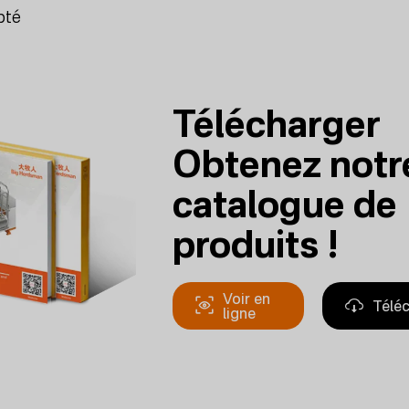
opté
Télécharger
Obtenez notr
catalogue de
produits !
Voir en
Télé
ligne