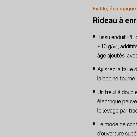
Fiable, écologique
Rideau à en
Tissu enduit PE 
±10 g/㎡, additif
âge ajoutés, ave
Ajustez la taille 
la bobine tourne
Un treuil à double
électrique peuve
le levage par tra
Le mode de contr
d'ouverture supé