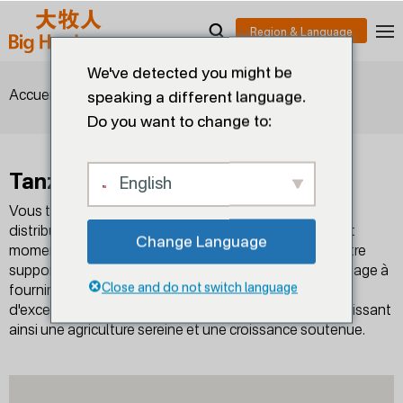
We've detected you might be
>
>
Tanzanie
Accueil
Concessionnaires
speaking a different language.
Do you want to change to:
Tanzanie
English
Vous trouverez ici nos représentants commerciaux et
distributeurs dans votre région. Contactez-nous à tout
Change Language
moment pour plus d'informations sur nos produits, notre
support technique et nos services. Big Herdsman s'engage à
Close and do not switch language
fournir des produits et des services professionnels
d'excellence à l'industrie mondiale de l'élevage, garantissant
ainsi une agriculture sereine et une croissance soutenue.