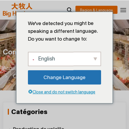
We've detected you might be
speaking a different language.
Do you want to change to:
Convoyeur À Fumier Intérieur
English
Accueil
>
Production d'œufs
>
Convoyeur à fumier
>
Convoyeur à fumier intérieur
Change Language
Close and do not switch language
Catégories