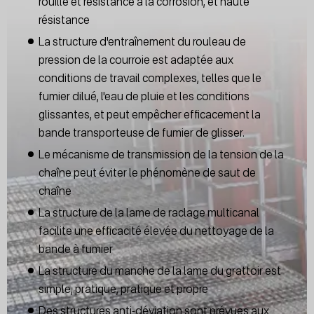
rouille et résistance à la corrosion, et haute
résistance
La structure d'entraînement du rouleau de
pression de la courroie est adaptée aux
conditions de travail complexes, telles que le
fumier dilué, l'eau de pluie et les conditions
glissantes, et peut empêcher efficacement la
bande transporteuse de fumier de glisser.
Le mécanisme de transmission de la tension de la
chaîne peut éviter le phénomène de saut de
chaîne
La structure de la lame de raclage multicanal
facilite une efficacité élevée du nettoyage de la
bande à fumier
La structure du manche de la lame du grattoir est
simple, pratique, pratique et propre
Des structures anti-déviation sont prévues aux