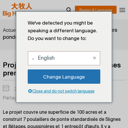
We've detected you might be
>
>
Projet de 800 000 poules
Accueil
solutions
speaking a different language.
pondeuses premium
Do you want to change to:
English
Projet de 800 000 poules pondeuses
premium
Change Language
2025-01-20
Close and do not switch language
Partager sur :
Le projet couvre une superficie de 100 acres et a
construit 7 poulaillers de ponte standardisés de 5lignes
et 8étages, poussinières et 1 entrepôt d'œufs. Il y a