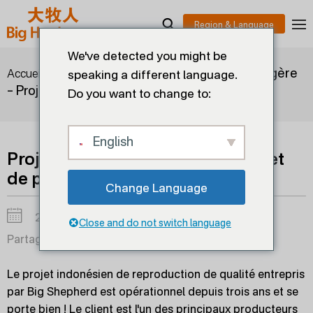
We've detected you might be
>
>
Projet de qualité étrangère
Accueil
solutions
speaking a different language.
– Projet de poulettes Japfa en Indonésie
Do you want to change to:
English
Projet de qualité étrangère – Projet
de poulettes Japfa en Indonésie
Change Language
2025-01-20
Close and do not switch language
Partager sur :
Le projet indonésien de reproduction de qualité entrepris
par Big Shepherd est opérationnel depuis trois ans et se
porte bien ! Le client est l'un des principaux producteurs