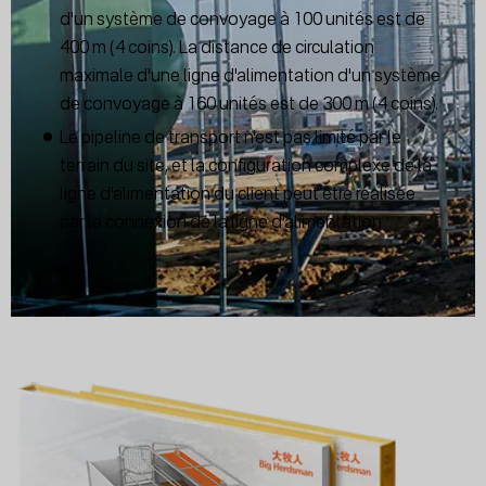
d'un système de convoyage à 100 unités est de
400 m (4 coins). La distance de circulation
maximale d'une ligne d'alimentation d'un système
de convoyage à 160 unités est de 300 m (4 coins).
Le pipeline de transport n'est pas limité par le
terrain du site, et la configuration complexe de la
ligne d'alimentation du client peut être réalisée
par la connexion de la ligne d'alimentation