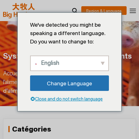
We've detected you might be
speaking a different language.
Do you want to change to:
Système De Distribution D'aliments
English
Accueil
>
Production porcine
>
Gestion de
l'alimentation
>
Système de distribution
Change Language
d'aliments
Close and do not switch language
Catégories