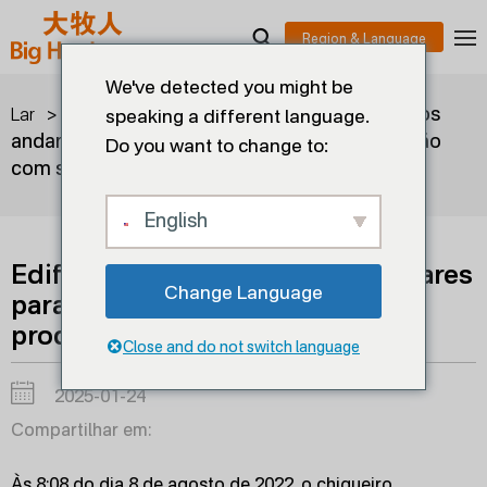
We've detected you might be
>
>
Edifício inteligente de vários
Lar
soluções
speaking a different language.
andares para porcos foi colocado em produção
Do you want to change to:
com sucesso!
English
Edifício inteligente de vários andares
Change Language
para porcos foi colocado em
produção com sucesso!
Close and do not switch language
2025-01-24
Compartilhar em:
Às 8:08 do dia 8 de agosto de 2022, o chiqueiro