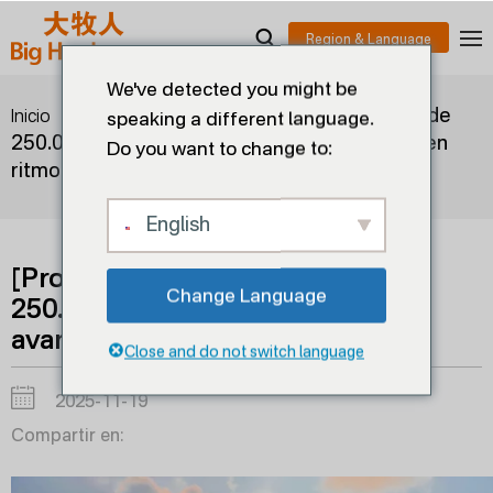
We've detected you might be
>
>
[Proyecto avícola moderno de
Inicio
Blogs
speaking a different language.
250.000 ponedoras en Indonesia avanza a buen
Do you want to change to:
ritmo
English
[Proyecto avícola moderno de
Change Language
250.000 ponedoras en Indonesia
avanza a buen ritmo
Close and do not switch language
2025-11-19
Compartir en: