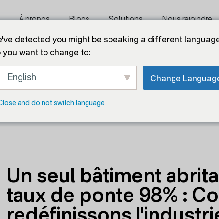
À propos
Blogs
Solutions
Nous rejoindre
've detected you might be speaking a different language
 you want to change to:
English
Change Languag
tant 48 000 canards, taux de ponte 98% : Comment nou
Close and do not switch language
et intelligent".
Un seul bâtiment abrit
taux de ponte 98% : 
redéfinissons l'industr