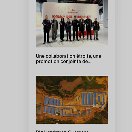
Une collaboration étroite, une
promotion conjointe de
l'aquaculture intelligente - Le
projet pilote intégré "Recherche
et application d'un ensemble
complet d'équipements pour
l'alimentation précise en
aquaculture" dans la province
de Zhejiang progresse sans
heurts.