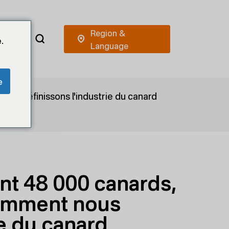
.
e
s redéfinissons l'industrie du canard
ant 48 000 canards,
Comment nous
ie du canard