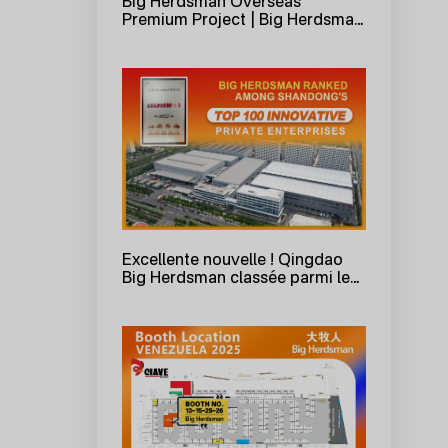
Big Herdsman Overseas
Premium Project | Big Herdsman
facilite une livraison réussie et
un afflux de porcs en douceur
pour un élevage de 1200 truies
au Vietnam !
Excellente nouvelle ! Qingdao
Big Herdsman classée parmi les
100 premières entreprises
privées innovantes de
Shandong !