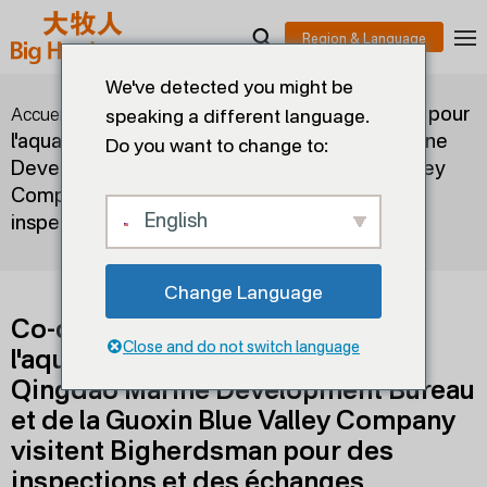
We've detected you might be
>
>
Co-créer un nouvel avenir pour
Accueil
Blogs
speaking a different language.
l'aquaculture - Des dirigeants du Qingdao Marine
Do you want to change to:
Development Bureau et de la Guoxin Blue Valley
Company visitent Bigherdsman pour des
English
inspections et des échanges
Change Language
Co-créer un nouvel avenir pour
Close and do not switch language
l'aquaculture - Des dirigeants du
Qingdao Marine Development Bureau
et de la Guoxin Blue Valley Company
visitent Bigherdsman pour des
inspections et des échanges