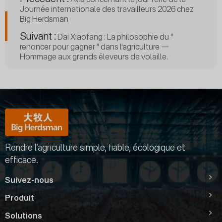
Journée internationale des travailleurs 2026 chez
Big Herdsman
Suivant :
Dai Xiaofang : La philosophie du “
renoncer pour gagner ” dans l'agriculture —
Hommage aux grands éleveurs de volaille.
Rendre l’agriculture simple, fiable, écologique et
efficace.
Suivez-nous
Produit
Solutions