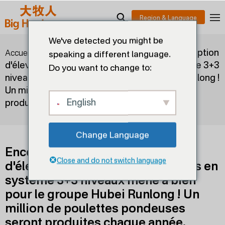
We've detected you might be
>
>
Encore un projet de conception
Accueil
Blogs
speaking a different language.
d'élevage de poulettes pondeuses en système 3+3
Do you want to change to:
niveaux mené à bien pour le groupe Hubei Runlong !
Un million de poulettes pondeuses seront
English
produites chaque année.
Change Language
Encore un projet de conception
Close and do not switch language
d'élevage de poulettes pondeuses en
système 3+3 niveaux mené à bien
pour le groupe Hubei Runlong ! Un
million de poulettes pondeuses
seront produites chaque année.