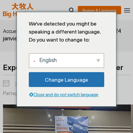
We've detected you might be
>
>
Exposition américaine du 24
Accueil
Blogs
speaking a different language.
janvier
Do you want to change to:
English
Exposition américaine du 24 janvier
Change Language
2024-01-30
Partager sur :
Close and do not switch language