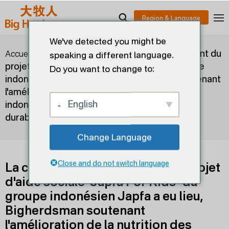
We've detected you might be
>
>
La cérémonie de lancement du
Accueil
Blogs
speaking a different language.
projet d'aide sociale "Japfa For Kids" du groupe
Do you want to change to:
indonésien Japfa a eu lieu, Bigherdsman soutenant
l'amélioration de la nutrition des enfants
English
indonésiens et le développement agricole
durable.
Change Language
Close and do not switch language
La cérémonie de lancement du projet
d'aide sociale "Japfa For Kids" du
groupe indonésien Japfa a eu lieu,
Bigherdsman soutenant
l'amélioration de la nutrition des