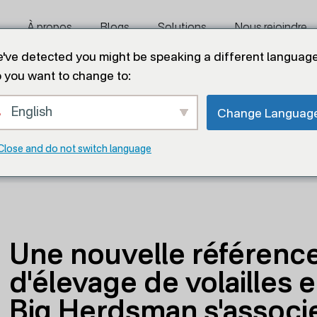
À propos
Blogs
Solutions
Nous rejoindre
've detected you might be speaking a different language
 you want to change to:
English
Change Languag
e en matière d'élevage de volailles en Afrique du Su
Close and do not switch language
 pondeuses innovante et moderne en Afrique
Une nouvelle référence
d'élevage de volailles 
Big Herdsman s'associ