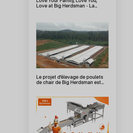
Love Your Family, Love You,
Love at Big Herdsman - La
deuxième session de la journée
portes ouvertes d'été 2025 de
Big Herdsman s'est achevée
dans la joie !
Le projet d'élevage de poulets
de chair de Big Herdsman est
achevé au Cameroun, ouvrant
une nouvelle ère pour
l'aviculture locale