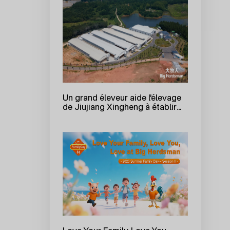
Un grand éleveur aide l'élevage
de Jiujiang Xingheng à établir
un nouveau modèle d'élevage
intelligent de poules pondeuses
!