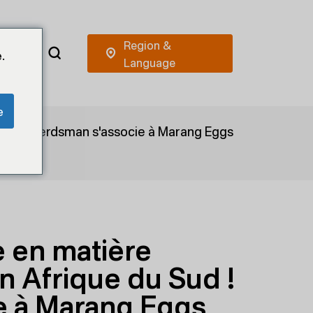
.
e
d ! Big Herdsman s'associe à Marang Eggs
 en matière
en Afrique du Sud !
e à Marang Eggs