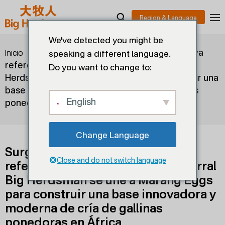
We've detected you might be
>
>
Surge en Sudáfrica una nueva
Inicio
Blogs
speaking a different language.
referencia en la cría de aves de corral Big
Do you want to change to:
Herdsman se une a Marang Eggs para construir una
base innovadora y moderna de cría de gallinas
English
ponedoras en África
Change Language
Surge en Sudáfrica una nueva
Close and do not switch language
referencia en la cría de aves de corral
Big Herdsman se une a Marang Eggs
para construir una base innovadora y
moderna de cría de gallinas
ponedoras en África